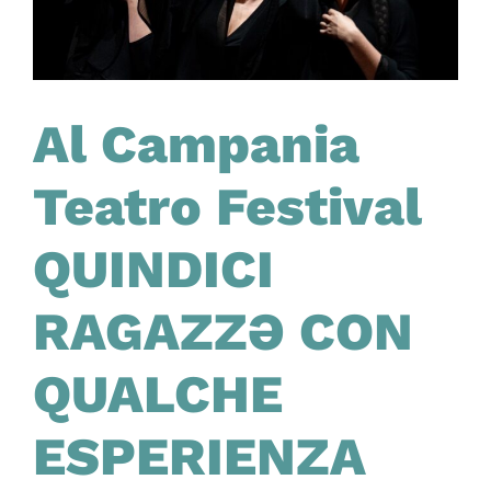
Al Campania
Teatro Festival
QUINDICI
RAGAZZƏ CON
QUALCHE
ESPERIENZA