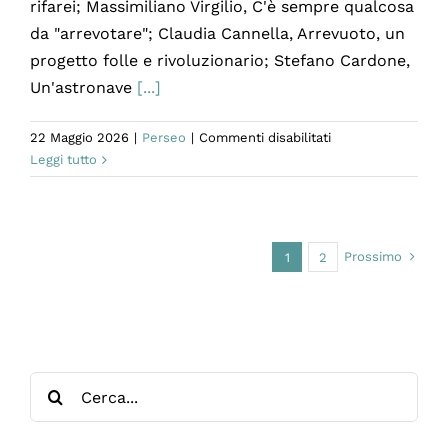
rifarei; Massimiliano Virgilio, C'è sempre qualcosa
da "arrevotare"; Claudia Cannella, Arrevuoto, un
progetto folle e rivoluzionario; Stefano Cardone,
Un'astronave
[...]
su
22 Maggio 2026
|
Perseo
|
Commenti disabilitati
Perseo
Leggi tutto
maggio
2026
Prossimo
1
2
Cerca
per: