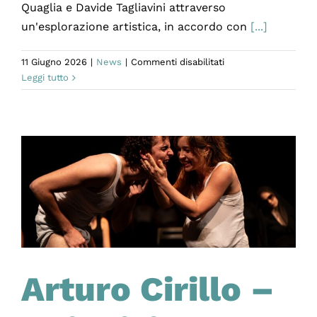
Quaglia e Davide Tagliavini attraverso
un'esplorazione artistica, in accordo con
[...]
su
11 Giugno 2026
|
News
|
Commenti disabilitati
ÀGAPE
Leggi tutto
|
THE
COSMIC
BALLROOM
debutta
al
Campania
Teatro
Festival
2026
Arturo Cirillo –