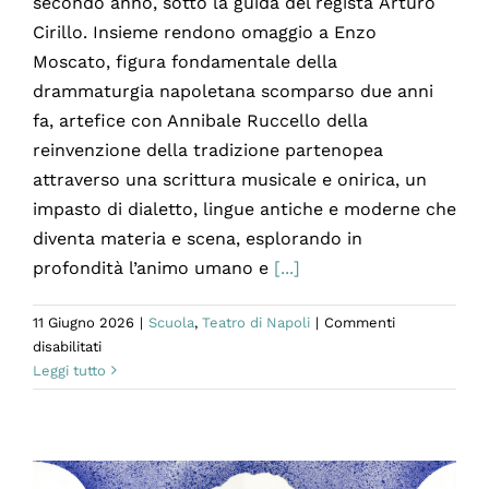
secondo anno, sotto la guida del regista Arturo
Cirillo. Insieme rendono omaggio a Enzo
Moscato, figura fondamentale della
drammaturgia napoletana scomparso due anni
fa, artefice con Annibale Ruccello della
reinvenzione della tradizione partenopea
attraverso una scrittura musicale e onirica, un
impasto di dialetto, lingue antiche e moderne che
diventa materia e scena, esplorando in
profondità l’animo umano e
[...]
11 Giugno 2026
|
Scuola
,
Teatro di Napoli
|
Commenti
su
disabilitati
Arturo
Leggi tutto
Cirillo
–
Quindici
ragazzə