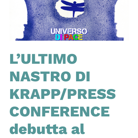
con
qualche
esperienza
debutta
alla
Biennale
di
Venezia
L’ULTIMO
NASTRO DI
KRAPP/PRESS
CONFERENCE
debutta al