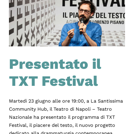
di
30/40
anni
Presentato il
TXT Festival
Martedì 23 giugno alle ore 19:00, a La Santissima
Community Hub, il Teatro di Napoli – Teatro
Nazionale ha presentato il programma di TXT
Festival, il piacere del testo, il nuovo progetto
dedicato alla drammaturgia contemporanea