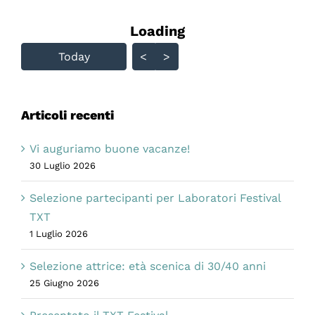
Loading - current view is
Loading
Skip Calendar
Today
<
>
Articoli recenti
Vi auguriamo buone vacanze!
30 Luglio 2026
Selezione partecipanti per Laboratori Festival
TXT
1 Luglio 2026
Selezione attrice: età scenica di 30/40 anni
25 Giugno 2026