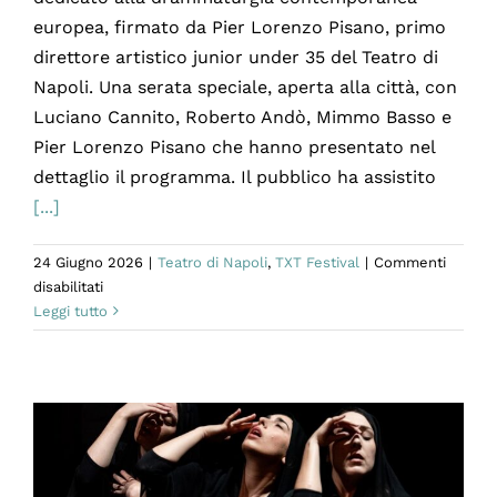
europea, firmato da Pier Lorenzo Pisano, primo
direttore artistico junior under 35 del Teatro di
Napoli. Una serata speciale, aperta alla città, con
Luciano Cannito, Roberto Andò, Mimmo Basso e
Pier Lorenzo Pisano che hanno presentato nel
dettaglio il programma. Il pubblico ha assistito
[...]
24 Giugno 2026
|
Teatro di Napoli
,
TXT Festival
|
Commenti
su
disabilitati
Presentato
Leggi tutto
il
TXT
Festival