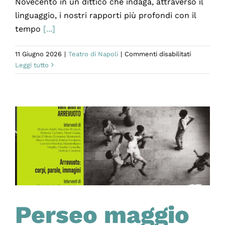
Novecento in un dittico che indaga, attraverso il
linguaggio, i nostri rapporti più profondi con il
tempo
[...]
su
11 Giugno 2026
|
Teatro di Napoli
|
Commenti disabilitati
L’ULTIMO
Leggi tutto
NASTRO
DI
KRAPP/PR
CONFERE
debutta
al
Campania
Teatro
Festival
2026
Perseo maggio