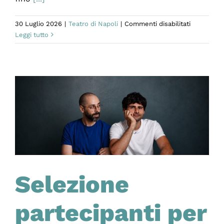
su
30 Luglio 2026
|
Teatro di Napoli
|
Commenti disabilitati
Vi
Leggi tutto
auguriamo
buone
vacanze!
Selezione
partecipanti per