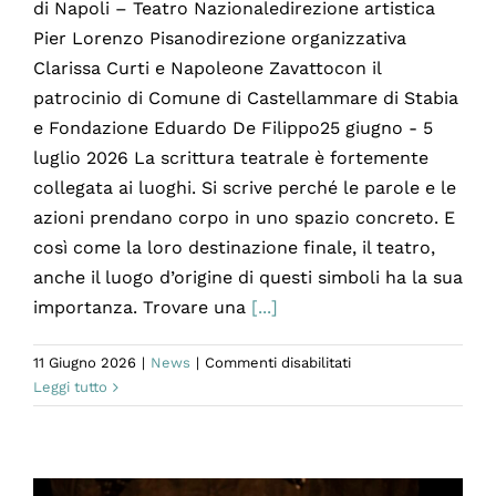
di Napoli – Teatro Nazionaledirezione artistica
Pier Lorenzo Pisanodirezione organizzativa
Clarissa Curti e Napoleone Zavattocon il
patrocinio di Comune di Castellammare di Stabia
e Fondazione Eduardo De Filippo25 giugno - 5
luglio 2026 La scrittura teatrale è fortemente
collegata ai luoghi. Si scrive perché le parole e le
azioni prendano corpo in uno spazio concreto. E
così come la loro destinazione finale, il teatro,
anche il luogo d’origine di questi simboli ha la sua
importanza. Trovare una
[...]
su
11 Giugno 2026
|
News
|
Commenti disabilitati
Queequeg:
Leggi tutto
Residenza
permanente
per
la