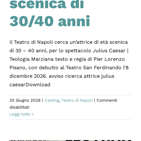
scenica di
30/40 anni
Il Teatro di Napoli cerca un’attrice di età scenica
di 30 – 40 anni, per lo spettacolo Julius Caesar |
Teologia Marziana testo e regia di Pier Lorenzo
Pisano, con debutto al Teatro San Ferdinando l’8
dicembre 2026. avviso ricerca attrice julius
caesarDownload
25 Giugno 2026
|
Casting
,
Teatro di Napoli
|
Commenti
su
disabilitati
Selezione
Leggi tutto
attrice:
età
scenica