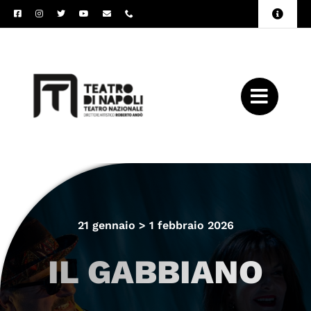
Salta
Toggle
al
Naviga
Amministrazione
contenuto
Trasparente
Archivio
Press
21 gennaio > 1 febbraio 2026
IL GABBIANO