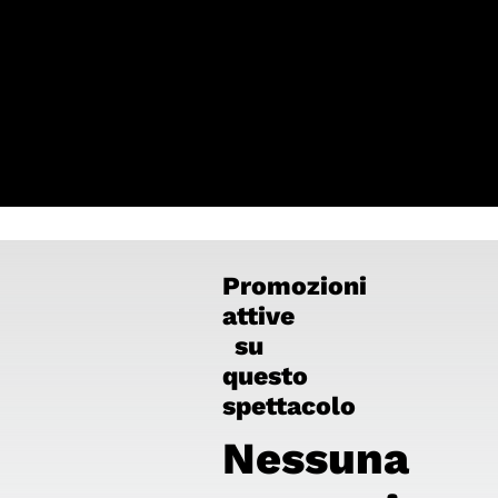
Per la tua privacy YouTube necessita di
una tua approvazione prima di essere
caricato. Per maggiori informazioni
consulta la nostra
Privacy Policy
.
Ho letto la Privacy Policy ed
accetto
Promozioni
attive
su
questo
spettacolo
Nessuna