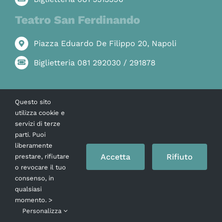
Teatro San Ferdinando
Piazza Eduardo De Filippo 20, Napoli
Biglietteria 081 292030 / 291878
Questo sito
Link rapidi
utilizza cookie e
servizi di terze
parti. Puoi
La Stagione
liberamente
Press
Accetta
Rifiuto
prestare, rifiutare
Amministrazione Trasparente
o revocare il tuo
Privacy Policy
consenso, in
qualsiasi
Whistleblowing
momento. >
Personalizza