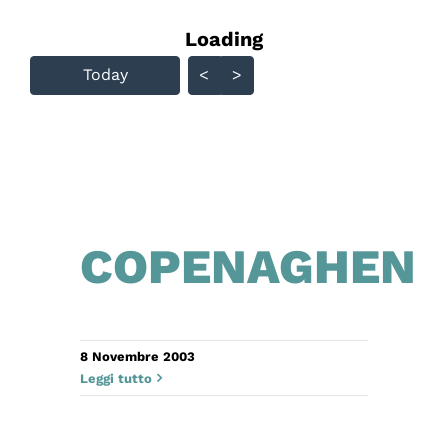
Loading - current view is
Loading
Skip Calendar
Today
<
>
COPENAGHEN
8 Novembre 2003
Leggi tutto