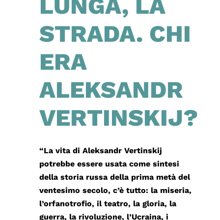
LUNGA, LA
STRADA. CHI
ERA
ALEKSANDR
VERTINSKIJ?
“La vita di Aleksandr Vertinskij
potrebbe essere usata come sintesi
della storia russa della prima metà del
ventesimo secolo, c’è tutto: la miseria,
l’orfanotrofio, il teatro, la gloria, la
guerra, la rivoluzione, l’Ucraina, i