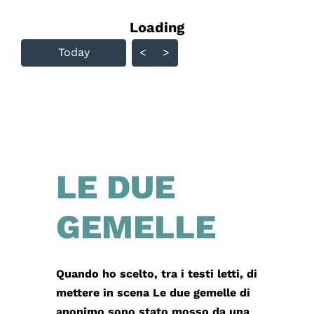
Loading - current view is
Loading
Skip Calendar
Today
<
>
LE DUE
GEMELLE
Quando ho scelto, tra i testi letti, di
mettere in scena Le due gemelle di
anonimo sono stato mosso da una