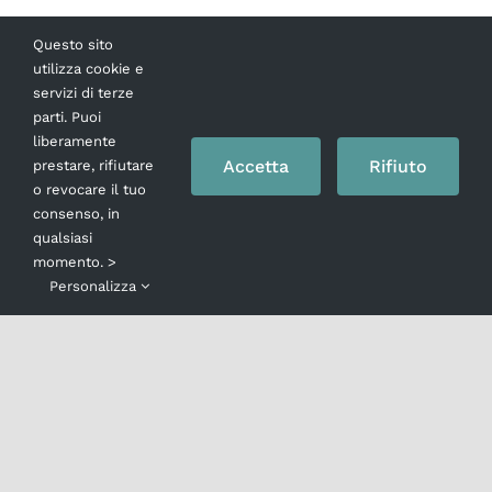
IO
Questo sito
utilizza cookie e
servizi di terze
CLITEMNESTRA
parti. Puoi
liberamente
IL VERDETTO
Accetta
Rifiuto
prestare, rifiutare
o revocare il tuo
consenso, in
qualsiasi
Dopo il filmato sul palco entra Clitemnestra e 
momento. >
rivolge al pubblico come ai giurati di un’aula d
Personalizza
tribunale: “signori della corte”…lei è la moglie
quarantenne di un boss napoletano il cui
prestigio è decaduto in città dopo che lui,
[...]
9 Novembre 2015
Leggi tutto