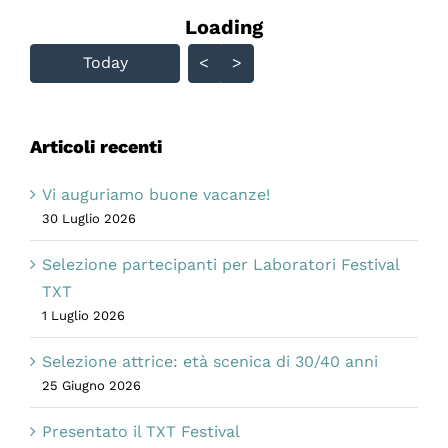
Loading - current view is
Loading
Skip Calendar
Today
<
>
Articoli recenti
Vi auguriamo buone vacanze!
30 Luglio 2026
Selezione partecipanti per Laboratori Festival
TXT
1 Luglio 2026
Selezione attrice: età scenica di 30/40 anni
25 Giugno 2026
Presentato il TXT Festival