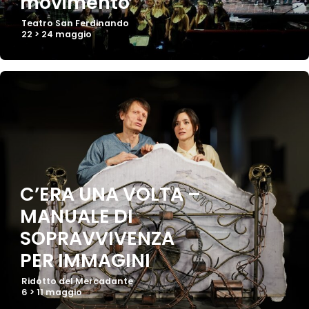
movimento
Teatro San Ferdinando
22 > 24 maggio
C’ERA UNA VOLTA –
MANUALE DI
SOPRAVVIVENZA
PER IMMAGINI
Ridotto del Mercadante
6 > 11 maggio