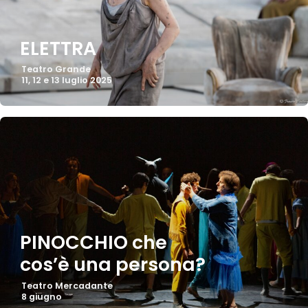
ELETTRA
Teatro Grande
11, 12 e 13 luglio 2025
PINOCCHIO che
cos’è una persona?
Teatro Mercadante
8 giugno