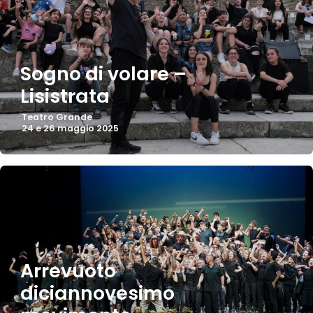
Sogno di volare –
Lisistrata
Teatro Grande
24 e 26 maggio 2025
Arrevuoto
diciannovesimo