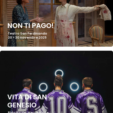
NON TI PAGO!
Teatro San Ferdinando
20 > 30 novembre 2025
VITA DI SAN
GENESIO
Ridotto del Mercadante