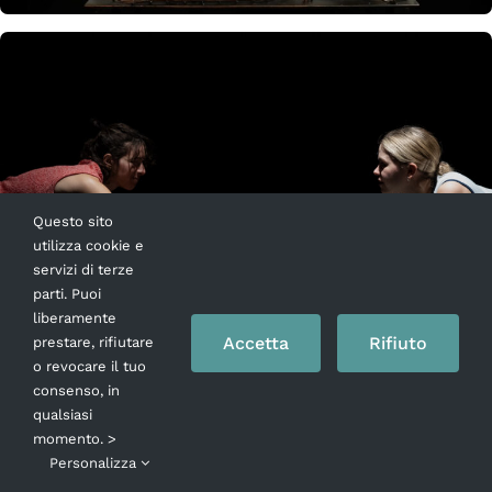
IL TEMPO DELLE
Questo sito
utilizza cookie e
STELLE
servizi di terze
parti. Puoi
Ridotto del Mercadante
liberamente
20 > 30 marzo
Accetta
Rifiuto
prestare, rifiutare
o revocare il tuo
consenso, in
qualsiasi
momento. >
Personalizza