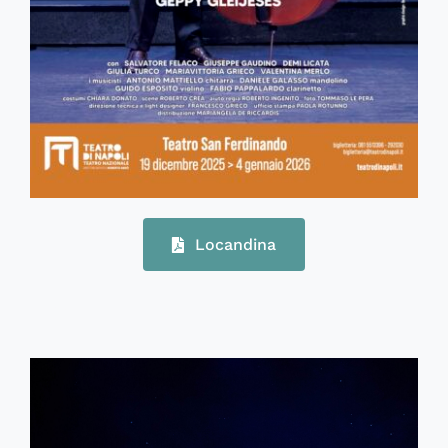
Locandina
71319