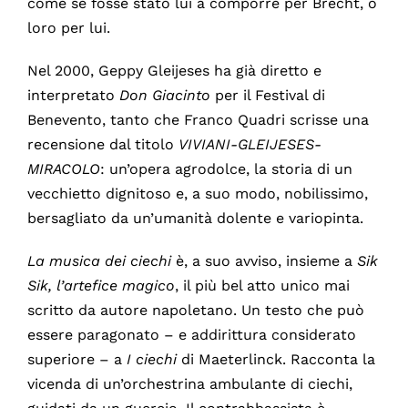
come se fosse stato lui a comporre per Brecht, o
loro per lui.
Nel 2000, Geppy Gleijeses ha già diretto e
interpretato
Don Giacinto
per il Festival di
Benevento, tanto che Franco Quadri scrisse una
recensione dal titolo
VIVIANI-GLEIJESES-
MIRACOLO
: un’opera agrodolce, la storia di un
vecchietto dignitoso e, a suo modo, nobilissimo,
bersagliato da un’umanità dolente e variopinta.
La musica dei ciechi
è, a suo avviso, insieme a
Sik
Sik, l’artefice magico
, il più bel atto unico mai
scritto da autore napoletano. Un testo che può
essere paragonato – e addirittura considerato
superiore – a
I ciechi
di Maeterlinck. Racconta la
vicenda di un’orchestrina ambulante di ciechi,