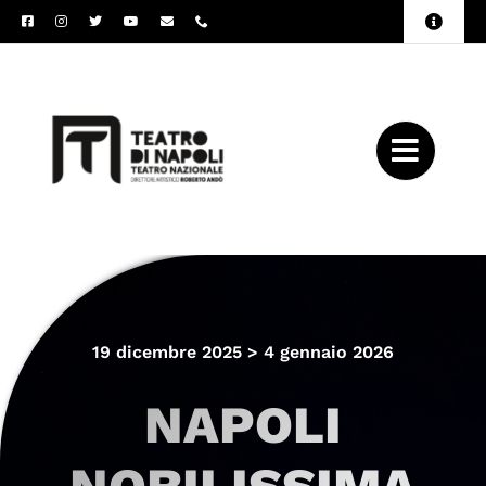
Salta
Toggle
al
Naviga
Amministrazione
contenuto
Trasparente
Archivio
Press
19 dicembre 2025 > 4 gennaio 2026
NAPOLI