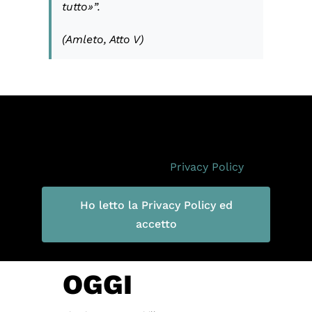
tutto»”.
(
Amleto
, Atto V)
Per la tua privacy YouTube necessita di
una tua approvazione prima di essere
caricato. Per maggiori informazioni
consulta la nostra
Privacy Policy
.
Ho letto la Privacy Policy ed
accetto
OGGI