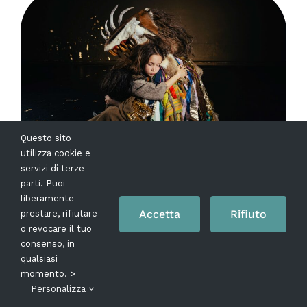
Questo sito
utilizza cookie e
servizi di terze
parti. Puoi
news del
10 Aprile 2026
liberamente
Accetta
Rifiuto
prestare, rifiutare
IL 16 e 17 APRILE AL
o revocare il tuo
consenso, in
TEATRO MERCADANTE
qualsiasi
MEDEA’S CHILDREN REGIA
momento. >
Personalizza
MILO RAU