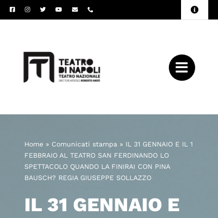
Salta
Toggle
al
Naviga
Amministrazione
contenuto
Trasparente
Archivio
Press
Home
»
Comunicati stampa
»
IL 31 GENNAIO E IL 1
FEBBRAIO AL TEATRO SAN FERDINANDO LO
SPETTACOLO QUANDO LA FINIRAI CON PINA
BAUSCH? REGIA GIUSEPPE SOLLAZZO
IL 31 GENNAIO E