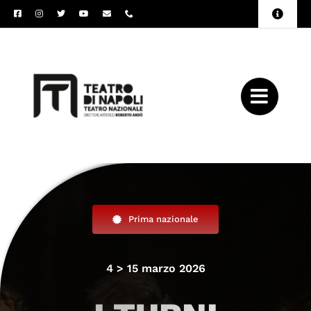
Salta
Toggle
al
Naviga
Amministrazione
contenuto
Trasparente
Archivio
Press
Prima nazionale
4 > 15 marzo 2026