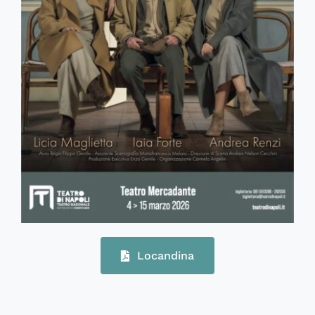
Locandina
71340