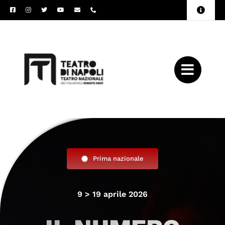
Salta
Toggle
al
Naviga
Amministrazione
contenuto
Trasparente
Archivio
Press
Prima nazionale
9 > 19 aprile 2026