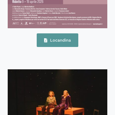
Locandina
71390