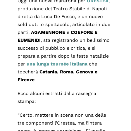
Oggi una nuova maratona per
ORESTEA
,
produzione del Teatro Stabile di Napoli
diretta da Luca De Fusco, e un nuovo
sold out: lo spettacolo, articolato in due
parti,
AGAMENNONE
e
COEFORE E
EUMENIDI
, sta registrando un bellissimo
successo di pubblico e critica, e si
prepara a partire dopo le feste natalizie
per
una lunga tournée italiana
che
toccherà
Catania, Roma, Genova e
Firenze
.
Ecco alcuni estratti dalla rassegna
stampa:
“Certo, mettere in scena non una delle
tre componenti l’Orestea, ma l’intera
opera, è impresa coraggiosa…E’ quello