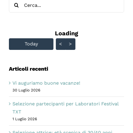
Cerca
per:
Loading - current view is
Loading
Skip Calendar
Today
<
>
Articoli recenti
Vi auguriamo buone vacanze!
30 Luglio 2026
Selezione partecipanti per Laboratori Festival
TXT
1 Luglio 2026
Selezione attrice: età scenica di 30/40 anni