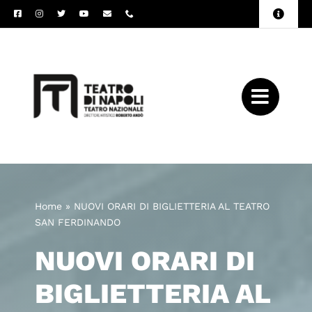
Salta
Toggle
al
Naviga
Amministrazione
contenuto
Trasparente
Archivio
Press
Home
»
NUOVI ORARI DI BIGLIETTERIA AL TEATRO
SAN FERDINANDO
NUOVI ORARI DI
BIGLIETTERIA AL