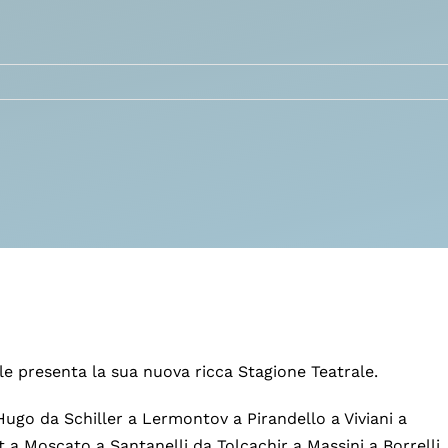
ale presenta la sua nuova ricca Stagione Teatrale.
ugo da Schiller a Lermontov a Pirandello a Viviani a
 Moscato a Santanelli da Tolcachir a Massini a Borrelli