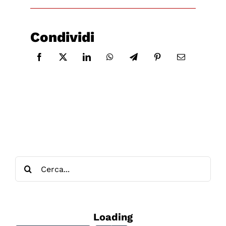
Condividi
Cerca
per:
Loading - current view is
Loading