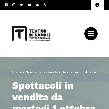
Salta
Toggle
al
Naviga
Amministrazione
contenuto
Trasparente
Archivio
Press
Home
»
Spettacoli in vendita da martedì 1 ottobre
Spettacoli in
vendita da
martedì 1 ottobre