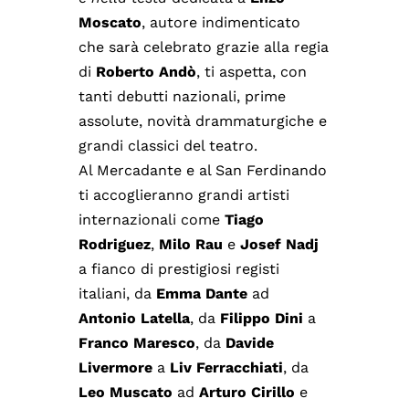
Moscato
, autore indimenticato
che sarà celebrato grazie alla regia
di
Roberto Andò
, ti aspetta, con
tanti debutti nazionali, prime
assolute, novità drammaturgiche e
grandi classici del teatro.
Al Mercadante e al San Ferdinando
ti accoglieranno grandi artisti
internazionali come
Tiago
Rodriguez
,
Milo Rau
e
Josef Nadj
a fianco di prestigiosi registi
italiani, da
Emma Dante
ad
Antonio Latella
, da
Filippo Dini
a
Franco Maresco
, da
Davide
Livermore
a
Liv Ferracchiati
, da
Leo Muscato
ad
Arturo Cirillo
e