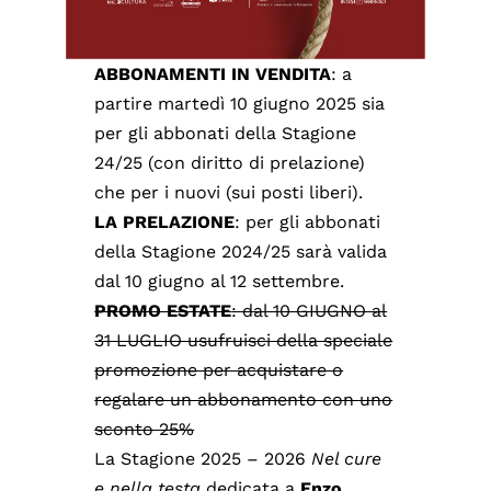
ABBONAMENTI IN VENDITA
: a
partire martedì 10 giugno 2025 sia
per gli abbonati della Stagione
24/25 (con diritto di prelazione)
che per i nuovi (sui posti liberi).
LA PRELAZIONE
: per gli abbonati
della Stagione 2024/25 sarà valida
dal 10 giugno al 12 settembre.
PROMO ESTATE
: dal 10 GIUGNO al
31 LUGLIO usufruisci della speciale
promozione per acquistare o
regalare un abbonamento con uno
sconto 25%
La Stagione 2025 – 2026
Nel cure
e nella testa
dedicata a
Enzo