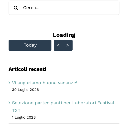
Cerca
per:
Loading - current view is
Loading
Skip Calendar
Today
<
>
Articoli recenti
Vi auguriamo buone vacanze!
30 Luglio 2026
Selezione partecipanti per Laboratori Festival
TXT
1 Luglio 2026