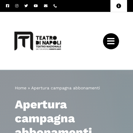
Salta
Toggle
al
Naviga
Amministrazione
contenuto
Trasparente
Archivio
Press
Home
»
Apertura campagna abbonamenti
Apertura
campagna
abbonamenti