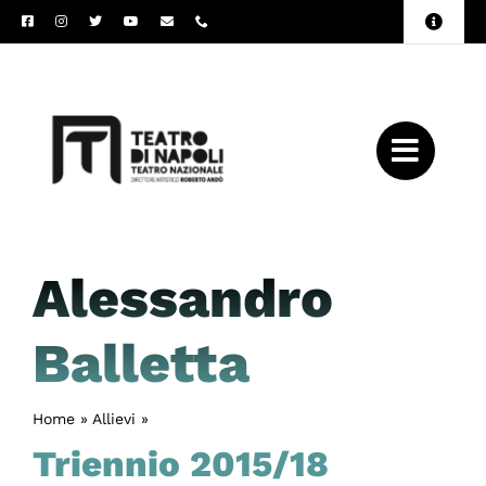
Salta
Toggle
al
Naviga
Amministrazione
contenuto
Trasparente
Archivio
Press
Alessandro
Balletta
Home
»
Allievi
»
Alessandro Balletta
Triennio 2015/18