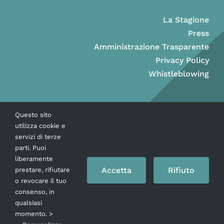
La Stagione
Press
Amministrazione Trasparente
Privacy Policy
Whistleblowing
Questo sito
utilizza cookie e
servizi di terze
parti. Puoi
liberamente
Accetta
Rifiuto
prestare, rifiutare
o revocare il tuo
consenso, in
Copyright © Ass. Teatro Stabile della Città di Napoli 2026
qualsiasi
momento. >