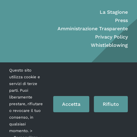
La Stagione
Press
Amministrazione Trasparente
Privacy Policy
Whistleblowing
Questo sito
utilizza cookie e
servizi di terze
parti. Puoi
liberamente
Accetta
Rifiuto
prestare, rifiutare
o revocare il tuo
consenso, in
Copyright © Ass. Teatro Stabile della Città di Napoli 2026
qualsiasi
momento. >