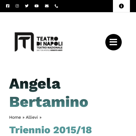
Salta
Toggle
al
Naviga
Amministrazione
contenuto
Trasparente
Archivio
Press
Angela
Bertamino
Home
»
Allievi
»
Angela Bertamino
Triennio 2015/18