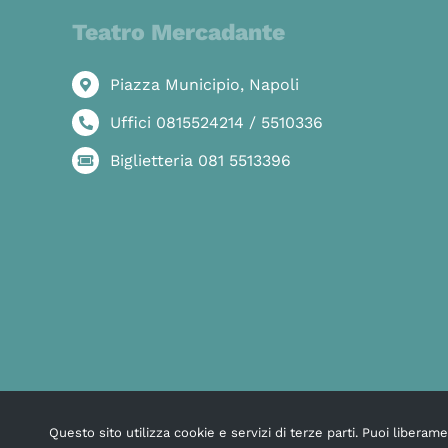
Teatro Mercadante
Piazza Municipio, Napoli
Uffici 0815524214 / 5510336
Biglietteria 081 5513396
Questo sito utilizza cookie e servizi di terze parti. Puoi libera