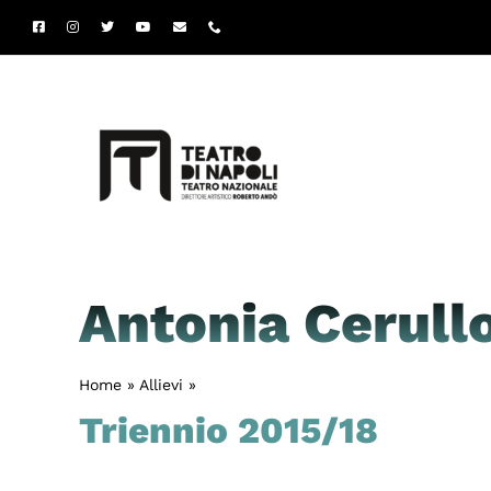
Salta
al
contenuto
Antonia Cerull
Home
»
Allievi
»
Antonia Cerullo
Triennio 2015/18