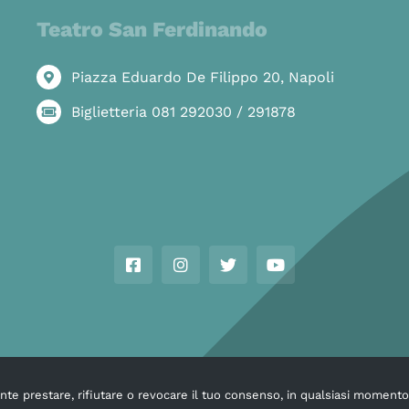
Teatro San Ferdinando
Piazza Eduardo De Filippo 20, Napoli
Biglietteria 081 292030 / 291878
mente prestare, rifiutare o revocare il tuo consenso, in qualsiasi moment