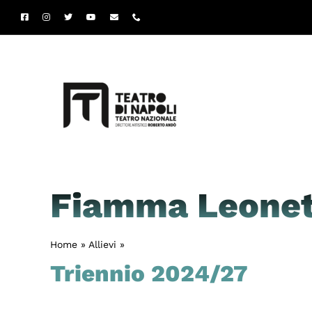
Salta
al
contenuto
Fiamma Leonet
Home
»
Allievi
»
Fiamma Leonetti
Triennio 2024/27