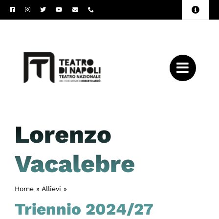
Salta
Toggle
al
Naviga
Amministrazione
contenuto
Trasparente
Archivio
Press
Lorenzo
Vacalebre
Home
»
Allievi
»
Lorenzo Vacalebre
Triennio 2024/27