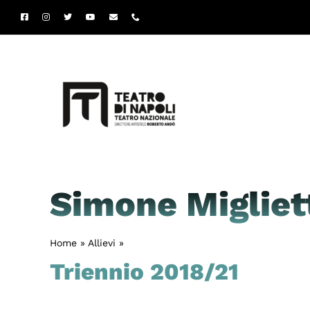
Salta
al
contenuto
Simone Migliet
Home
»
Allievi
»
Simone Miglietta
Triennio 2018/21