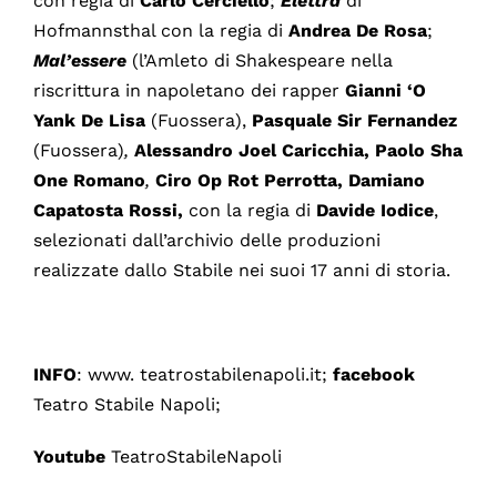
con regia di
Carlo Cerciello
;
Elettra
di
Hofmannsthal con la regia di
Andrea De Rosa
;
Mal’essere
(l’Amleto di Shakespeare nella
riscrittura in napoletano dei rapper
Gianni ‘O
Yank De Lisa
(Fuossera),
Pasquale Sir Fernandez
(Fuossera)
,
Alessandro Joel Caricchia, Paolo Sha
One Romano
,
Ciro Op Rot Perrotta, Damiano
Capatosta Rossi,
con la regia di
Davide Iodice
,
selezionati dall’archivio delle produzioni
realizzate dallo Stabile nei suoi 17 anni di storia.
INFO
: www. teatrostabilenapoli.it;
facebook
Teatro Stabile Napoli;
Youtube
TeatroStabileNapoli