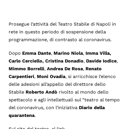
Prosegue l’attività del Teatro Stabile di Napoli in
rete in questo periodo di sospensione della
programmazione, di contrasto al coronavirus.
Dopo
Emma
Dante
,
Marino
Niola
,
Imma Villa,
Carlo Cerciello, Cristina Donadio
,
Davide Iodice
,
Mimmo Borrelli
,
Andrea
De
Rosa
,
Renato
Carpentieri
,
Moni
Ovadia
, si arricchisce l’elenco
delle adesioni all’appello del direttore dello
Stabile
Roberto Andò
rivolto al mondo dello
spettacolo e agli intellettuali sul “teatro al tempo
del coronavirus, con l’iniziativa
Diario della
quarantena
.
Sul sito del teatro, al link