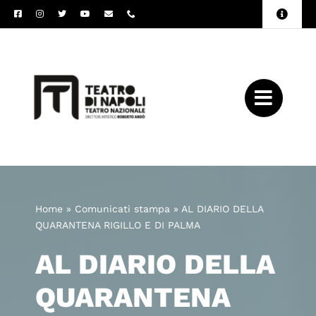
Salta
Toggle
al
Naviga
Amministrazione
contenuto
Trasparente
Archivio
Press
Home
»
Comunicati stampa
»
AL DIARIO DELLA
QUARANTENA RIGILLO E DI PALMA
AL DIARIO DELLA
QUARANTENA