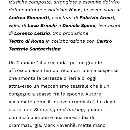
Musiche composte, arrangiate e eseguite dal vivo
dalla cantante e violinista
H.e.r
.; le scene sono di
Andrea
Simonetti
; i costumi di
Fabrizio
Arcuri
;
video di
Luca
Brinchi
e
Daniele
Spanò
; live visual
di
Lorenzo Letizia
. Una produzione
Teatro
di
Roma
in collaborazione con
Centro
Teatrale Santacristina
.
Un
Candide
“alla seconda” per un grande
affresco senza tempo, ricco di ironia e suspense
che smonta le certezze di ieri e di oggi,
attraverso un meccanismo teatrale che è un
congegno a spasso fra le epoche. Autore
acclamato come il “nuovo arrabbiato”, fin dagli
esordi con
Shopping and fucking
, quando
cominciò a imporre una nuova idea di
drammaturgia, Mark Ravenhill mette mano