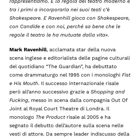
rappresentiamo. È la regola del teatro moderno e
tra i primi a incorporarla nei suoi testi c’è
Shakespeare. E Ravenhill gioca con Shakespeare,
con Candide e con noi, perché sa bene che le
regole il teatro le ha mutuate dalla vita».
Mark Ravenhill
, acclamata star della nuova
scena inglese e editorialista delle pagine culturali
del quotidiano “The Guardian”, ha debuttato
come drammaturgo nel 1995 con i monologhi
Fist
e His
Mouth
. Il successo internazionale risale
però all’anno successivo grazie a
Shopping and
Fucking
, messo in scena dalla compagnia Out Of
Joint al Royal Court Theatre di Londra. Il
monologo
The Product
risale al 2005 e ha
segnato il debutto dell’autore sulla scena nelle
vesti di attore. Da sempre leader indiscusso della