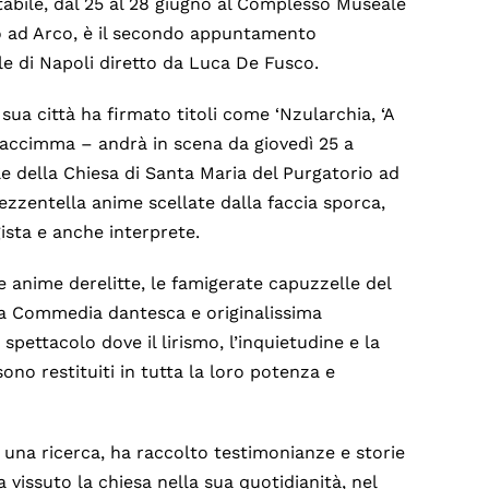
tabile, dal 25 al 28 giugno al Complesso Museale
io ad Arco, è il secondo appuntamento
e di Napoli diretto da Luca De Fusco.
sua città ha firmato titoli come ‘Nzularchia, ‘A
 sfaccimma – andrà in scena da giovedì 25 a
 della Chiesa di Santa Maria del Purgatorio ad
zzentella anime scellate dalla faccia sporca,
gista e anche interprete.
e anime derelitte, le famigerate capuzzelle del
ella Commedia dantesca e originalissima
 spettacolo dove il lirismo, l’inquietudine e la
ono restituiti in tutta la loro potenza e
una ricerca, ha raccolto testimonianze e storie
 vissuto la chiesa nella sua quotidianità, nel