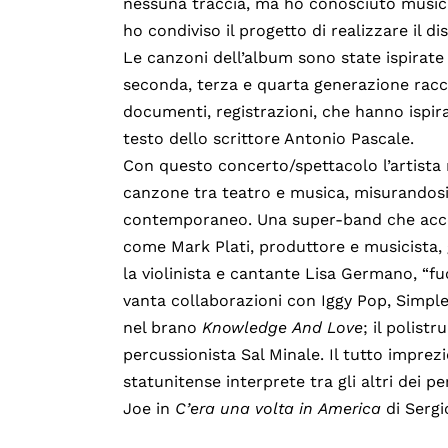
nessuna traccia, ma ho conosciuto musicisti 
ho condiviso il progetto di realizzare il d
Le canzoni dell’album sono state ispirate 
seconda, terza e quarta generazione racco
documenti, registrazioni, che hanno ispi
testo dello scrittore Antonio Pascale.
Con questo concerto/spettacolo l’artista
canzone tra teatro e musica, misurandosi
contemporaneo. Una super-band che acco
come Mark Plati, produttore e musicista, 
la violinista e cantante Lisa Germano, “fu
vanta collaborazioni con Iggy Pop, Simple
nel brano
Knowledge
And
Love
; il polist
percussionista Sal Minale. Il tutto imprez
statunitense interprete tra gli altri dei 
Joe in
C’era
una
volta
in
America
di Sergi