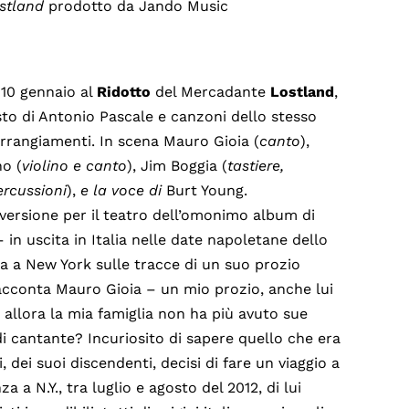
stland
prodotto da Jando Music
 10 gennaio al
Ridotto
del Mercadante
Lostland
,
to di Antonio Pascale e canzoni dello stesso
arrangiamenti. In scena Mauro Gioia (
canto
),
no (
violino e canto
), Jim Boggia (
tastiere,
ercussioni
),
e la voce di
Burt Young.
 versione per il teatro dell’omonimo album di
in uscita in Italia nelle date napoletane dello
ta a New York sulle tracce di un suo prozio
 racconta Mauro Gioia – un mio prozio, anche lui
 allora la mia famiglia non ha più avuto sue
di cantante? Incuriosito di sapere quello che era
, dei suoi discendenti, decisi di fare un viaggio a
a N.Y., tra luglio e agosto del 2012, di lui