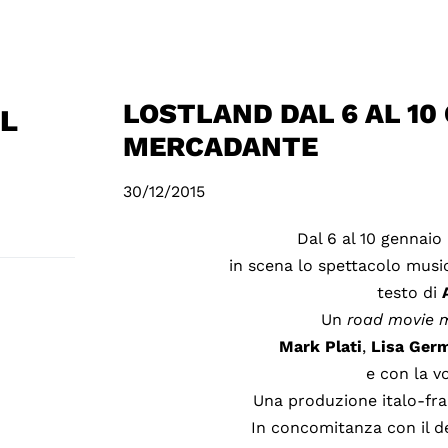
LOSTLAND DAL 6 AL 10
L
MERCADANTE
30/12/2015
Dal 6 al 10 gennaio
in scena lo spettacolo musi
testo di
Un
road
movie
m
Mark
Plati
,
Lisa
Ger
e con la v
Una produzione italo-fr
In concomitanza con il d