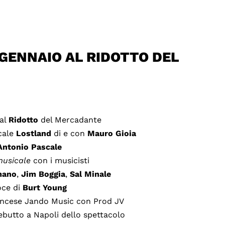
 GENNAIO AL RIDOTTO DEL
 al
Ridotto
del Mercadante
cale
Lostland
di e con
Mauro Gioia
Antonio
Pascale
usicale
con i musicisti
mano
,
Jim
Boggia
,
Sal
Minale
oce di
Burt
Young
ancese Jando Music con Prod JV
ebutto a Napoli dello spettacolo