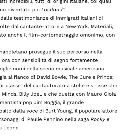
incredibili, tutti di origini italiane, coi quali
isco diventato poi
Lostland
”.
dalle testimonianze di immigrati italiani di
lte dal cantante-attore a New York. Materiali,
rato anche il film-cortometraggio omonimo, con
 napoletano prosegue il suo percorso nella
 ora con sensibilità di segno fortemente
glie nomi della scena musicale americana
già al fianco di David Bowie, The Cure e Prince;
oriclasse” del cantautorato a stelle e strisce che
 Minds, Billy Joel, e che duetta con Mauro Gioia
rumentista pop Jim Boggia, il grande
iosito dalla
voce
di Burt Young, il popolare attore
personaggi di Paulie Pennino nella saga
Rocky
e
o Leone.