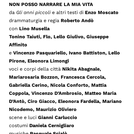
NON POSSO NARRARE LA MIA VITA
da
Gli anni piccoli
e altri testi di
Enzo Moscato
drammaturgia e regia
Roberto Andò
con
Lino Musella
Tonino Taiuti, Flo, Lello Giulivo, Giuseppe
Affinito
e
Vincenzo Pasquariello, Ivano Battiston, Lello
Pirone, Eleonora Limongi
voci e corpi della città
Nikita Abagnale,
Mariarosaria Bozzon, Francesca Cercola,
Gabriella Cerino, Nicola Conforto, Mattia
Coppola, Vincenzo D’Ambrosio, Matteo Maria
D’Antò, Ciro Giacco, Eleonora Fardella, Mariano
Nicodemo, Maurizio Oliviero
scene e luci
Gianni Carluccio
costumi
Daniela Cernigliaro
musiche
Pasquale Scialò