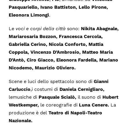
Pasquariello, Ivano Battiston, Lello Pirone,
Eleonora Limongi
.
Le
voci e corpi
della città
sono:
Nikita Abagnale,
Mariarosaria Bozzon, Francesca Cercola,
Gabriella Cerino, Nicola Conforto, Mattia
Coppola, Vincenzo D’Ambrosio, Matteo Maria
D’Antò, Ciro Giacco, Eleonora Fardella, Mariano
Nicodemo, Maurizio Oliviero.
Scene e luci dello spettacolo sono di
Gianni
Carluccio
,i costumi di
Daniela Cernigliaro,
lemusiche di
Pasquale Scialò,
il suono di
Hubert
Westkemper,
le coreografie di
Luna Cenere.
La
produzione è del
Teatro di Napoli-Teatro
Nazionale.