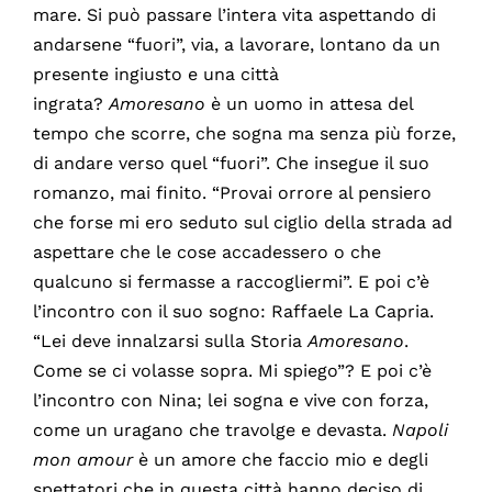
mare. Si può passare l’intera vita aspettando di
andarsene “fuori”, via, a lavorare, lontano da un
presente ingiusto e una città
ingrata?
Amoresano
è un uomo in attesa del
tempo che scorre, che sogna ma senza più forze,
di andare verso quel “fuori”. Che insegue il suo
romanzo, mai finito. “Provai orrore al pensiero
che forse mi ero seduto sul ciglio della strada ad
aspettare che le cose accadessero o che
qualcuno si fermasse a raccogliermi”. E poi c’è
l’incontro con il suo sogno: Raffaele La Capria.
“Lei deve innalzarsi sulla Storia
Amoresano
.
Come se ci volasse sopra. Mi spiego”? E poi c’è
l’incontro con Nina; lei sogna e vive con forza,
come un uragano che travolge e devasta.
Napoli
mon amour
è un amore che faccio mio e degli
spettatori che in questa città hanno deciso di