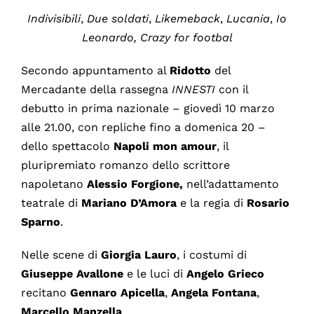
Indivisibili
,
Due
soldati
,
Likemeback
,
Lucania
,
Io
Leonardo, Crazy for footbal
Secondo appuntamento al
Ridotto
del
Mercadante della rassegna
INNESTI
con il
debutto in prima nazionale – giovedì 10 marzo
alle 21.00, con repliche fino a domenica 20 –
dello spettacolo
Napoli mon amour
, il
pluripremiato romanzo dello scrittore
napoletano
Alessio
Forgione,
nell’adattamento
teatrale di
Mariano
D’Amora
e la regia di
Rosario
Sparno
.
Nelle scene di
Giorgia
Lauro
, i costumi di
Giuseppe
Avallone
e le luci di
Angelo
Grieco
recitano
Gennaro Apicella
,
Angela Fontana
,
Marcello Manzella
.