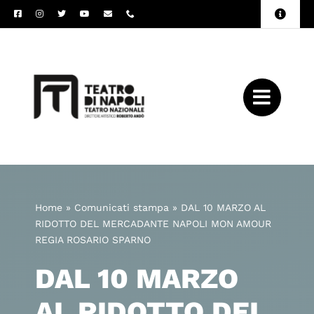
Salta
Toggle
al
Naviga
Amministrazione
contenuto
Trasparente
Archivio
Press
Home
»
Comunicati stampa
»
DAL 10 MARZO AL
RIDOTTO DEL MERCADANTE NAPOLI MON AMOUR
REGIA ROSARIO SPARNO
DAL 10 MARZO
AL RIDOTTO DEL