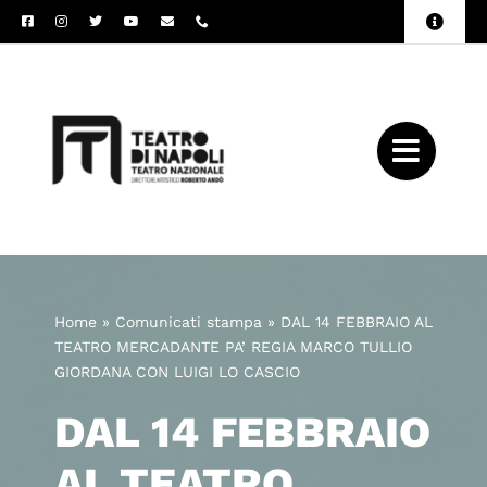
Salta
Toggle
al
Naviga
Amministrazione
contenuto
Trasparente
Archivio
Press
Home
»
Comunicati stampa
»
DAL 14 FEBBRAIO AL
TEATRO MERCADANTE PA’ REGIA MARCO TULLIO
GIORDANA CON LUIGI LO CASCIO
DAL 14 FEBBRAIO
AL TEATRO