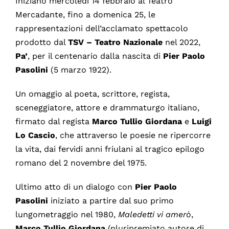
Iniziano mercoledì 14 febbraio al Teatro
Mercadante, fino a domenica 25, le
rappresentazioni dell’acclamato spettacolo
prodotto dal
TSV – Teatro
Nazionale
nel 2022,
Pa’
, per il centenario dalla nascita di
Pier Paolo
Pasolini
(5 marzo 1922).
Un omaggio al poeta, scrittore, regista,
sceneggiatore, attore e drammaturgo italiano,
firmato dal regista
Marco Tullio Giordana
e
Luigi
Lo Cascio
, che attraverso le poesie ne ripercorre
la vita, dai fervidi anni friulani al tragico epilogo
romano del 2 novembre del 1975.
Ultimo atto di un dialogo con
Pier Paolo
Pasolini
iniziato a partire dal suo primo
lungometraggio nel 1980,
Maledetti vi amerò
,
Marco Tullio Giordana
(pluripremiato autore di