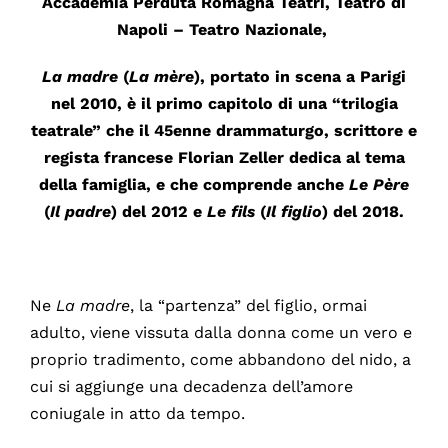
Accademia Perduta Romagna Teatri
,
Teatro di
Napoli – Teatro Nazionale
,
La madre
(
La mère
), portato in scena a Parigi
nel 2010, è il primo capitolo di una “trilogia
teatrale” che il 45enne drammaturgo, scrittore e
regista francese
Florian Zeller
dedica al tema
della famiglia, e che comprende anche
Le Père
(
Il padre
) del 2012 e
Le fils
(
Il figlio
) del 2018.
Ne
La madre
, la “partenza” del figlio, ormai
adulto, viene vissuta dalla donna come un vero e
proprio tradimento, come abbandono del nido, a
cui si aggiunge una decadenza dell’amore
coniugale in atto da tempo.