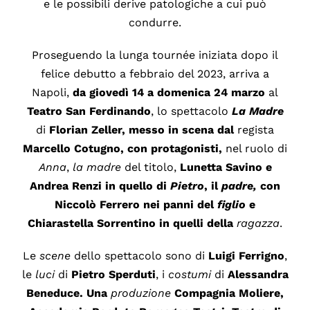
e le possibili derive patologiche a cui può
condurre.
Proseguendo la lunga tournée iniziata dopo il
felice debutto a febbraio del 2023, arriva a
Napoli,
da giovedì 14 a domenica 24 marzo
al
Teatro San Ferdinando
, lo spettacolo
La Madre
di
Florian Zeller
,
messo in scena dal
regista
Marcello Cotugno
,
con
protagonisti,
nel ruolo di
Anna
,
la madre
del titolo,
Lunetta Savino
e
Andrea Renzi
in quello
di
Pietro
,
il
padre,
con
Niccolò Ferrero
nei panni del
figlio
e
Chiarastella Sorrentino
in quelli della
ragazza
.
Le
scene
dello spettacolo sono di
Luigi Ferrigno
,
le
luci
di
Pietro Sperduti
, i
costumi
di
Alessandra
Beneduce.
Una
produzione
Compagnia Moliere
,