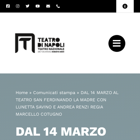
Salta
Toggle
al
Naviga
Amministrazione
contenuto
Trasparente
Archivio
Press
Home
»
Comunicati stampa
»
DAL 14 MARZO AL
TEATRO SAN FERDINANDO LA MADRE CON
LUNETTA SAVINO E ANDREA RENZI REGIA
MARCELLO COTUGNO
DAL 14 MARZO