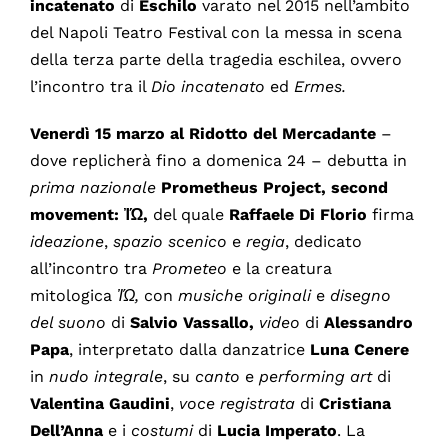
incatenato
di
Eschilo
varato nel 2015 nell’ambito
del Napoli Teatro Festival con la messa in scena
della terza parte della tragedia eschilea, ovvero
l’incontro tra il
Dio incatenato
ed
Ermes.
Venerdì 15 marzo al Ridotto del Mercadante
–
dove replicherà fino a domenica 24 – debutta in
prima nazionale
Prometheus Project, second
movement:
Ἰ
Ώ,
del quale
Raffaele Di Florio
firma
ideazione
,
spazio
scenico
e
regia
, dedicato
all’incontro tra
Prometeo
e la creatura
mitologica
Ἰ
Ώ,
con
musiche originali
e
disegno
del suono
di
Salvio Vassallo,
video
di
Alessandro
Papa
, interpretato dalla danzatrice
Luna Cenere
in
nudo integrale
, su
canto
e
performing art
di
Valentina Gaudini
,
voce
registrata
di
Cristiana
Dell’Anna
e i
costumi
di
Lucia Imperato
. La