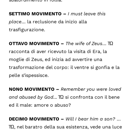
SETTIMO MOVIMENTO –
I must leave this
place
… la reclusione da inizio alla
trasfigurazione.
OTTAVO MOVIMENTO –
The wife of Zeus
… ἸΏ
racconta di aver ricevuto la visita di Era, la
moglie di Zeus, ed inizia ad avvertire una
trasformazione del corpo: il ventre si gonfia e la
pelle s’ispessisce.
NONO MOVIMENTO –
Remember you were loved
and abused by God.
.. ἸΏ si confronta con il bene
ed il male: amore o abuso?
DECIMO MOVIMENTO –
Will I bear him a son?
…
ἸΏ, nel baratro della sua esistenza, vede una luce