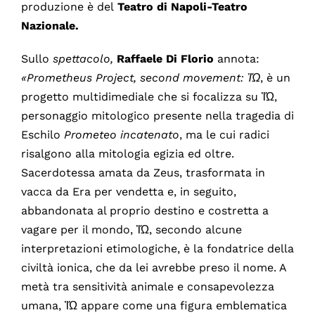
produzione è del
Teatro di Napoli-Teatro
Nazionale.
Sullo
spettacolo,
Raffaele Di Florio
annota:
«Prometheus Project, second movement:
Ἰ
Ώ
, è un
progetto multidimediale che si focalizza su ἸΏ,
personaggio mitologico presente nella tragedia di
Eschilo
Prometeo incatenato
, ma le cui radici
risalgono alla mitologia egizia ed oltre.
Sacerdotessa amata da Zeus, trasformata in
vacca da Era per vendetta e, in seguito,
abbandonata al proprio destino e costretta a
vagare per il mondo, ἸΏ, secondo alcune
interpretazioni etimologiche, è la fondatrice della
civiltà ionica, che da lei avrebbe preso il nome. A
metà tra sensitività animale e consapevolezza
umana, ἸΏ appare come una figura emblematica