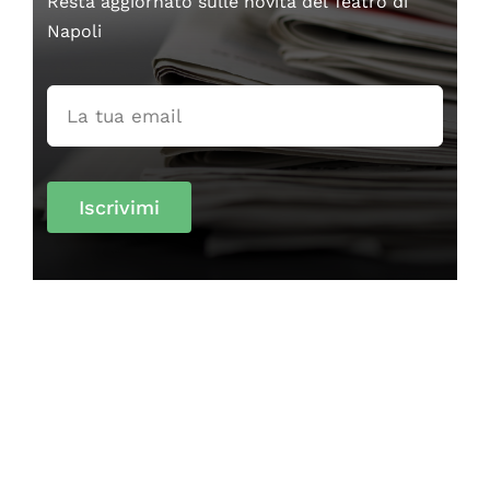
Resta aggiornato sulle novità del Teatro di
Napoli
Iscrivimi