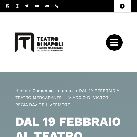
Salta
Toggle
al
Naviga
Amministrazione
contenuto
Trasparente
Archivio
Press
Home
»
Comunicati stampa
»
DAL 19 FEBBRAIO AL
TEATRO MERCADANTE IL VIAGGIO DI VICTOR
REGIA DAVIDE LIVERMORE
DAL 19 FEBBRAIO
AL TEATRO