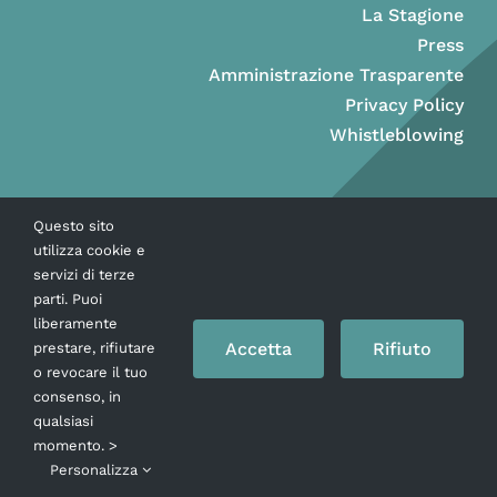
La Stagione
Press
Amministrazione Trasparente
Privacy Policy
Whistleblowing
Questo sito
utilizza cookie e
servizi di terze
parti. Puoi
liberamente
Accetta
Rifiuto
prestare, rifiutare
o revocare il tuo
consenso, in
Copyright © Ass. Teatro Stabile della Città di Napoli 2026
qualsiasi
momento. >
Personalizza