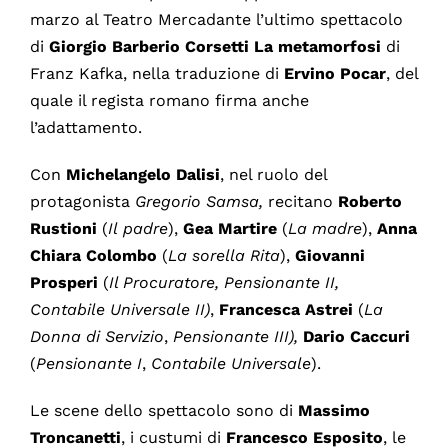
marzo al Teatro Mercadante l’ultimo spettacolo
di
Giorgio
Barberio
Corsetti
La metamorfosi
di
Franz Kafka, nella traduzione di
Ervino
Pocar
, del
quale il regista romano firma anche
l’adattamento.
Con
Michelangelo
Dalisi
, nel ruolo del
protagonista
Gregorio Samsa,
recitano
Roberto
Rustioni
(
Il
padre
),
Gea Martire
(
La
madre
),
Anna
Chiara Colombo
(
La
sorella
Rita
),
Giovanni
Prosperi
(
Il Procuratore, Pensionante II,
Contabile Universale II)
,
Francesca Astrei
(
La
Donna di Servizio
,
Pensionante III),
Dario Caccuri
(
Pensionante I
,
Contabile Universale
).
Le scene dello spettacolo sono di
Massimo
Troncanetti
, i custumi di
Francesco
Esposito
, le