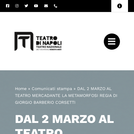
Salta
Toggle
al
Naviga
Amministrazione
contenuto
Trasparente
Archivio
Press
Home
»
Comunicati stampa
»
DAL 2 MARZO AL
TEATRO MERCADANTE LA METAMORFOSI REGIA DI
GIORGIO BARBERIO CORSETTI
DAL 2 MARZO AL
TEATRO