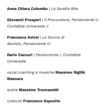
Anna
Chiara
Colombo
|
La Sorella Rita
Giovanni
Prosperi
|
Il Procuratore, Pensionante II,
Contabile Universale II
Francesca
Astrei
|
La Donna di
Servizio
,
Pensionante III
Dario
Caccuri
|
Pensionante I
,
Contabile
Universale
vocal coaching e musiche
Massimo Sigillò
Massara
scene
Massimo Troncanetti
costumi
Francesco Esposito