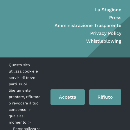
La Stagione
Press
Amministrazione Trasparente
Privacy Policy
Whistleblowing
Questo sito
utilizza cookie e
servizi di terze
parti. Puoi
liberamente
Accetta
Rifiuto
prestare, rifiutare
o revocare il tuo
consenso, in
Copyright © Ass. Teatro Stabile della Città di Napoli 2026
qualsiasi
momento. >
Personalizza