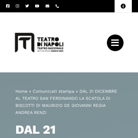
Salta
Toggle
al
Naviga
Amministrazione
contenuto
Trasparente
Archivio
Press
Home
»
Comunicati stampa
»
DAL 21 DICEMBRE
AL TEATRO SAN FERDINANDO LA SCATOLA DI
BISCOTTI DI MAURIZIO DE GIOVANNI REGIA
ANDREA RENZI
DAL 21