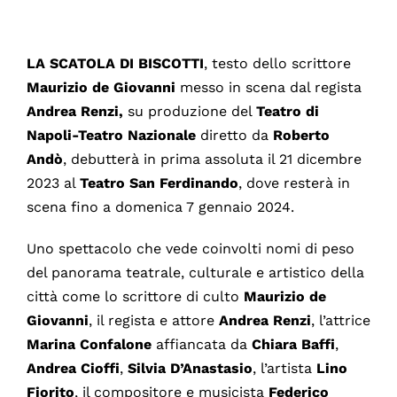
LA SCATOLA DI BISCOTTI
, testo dello scrittore
Maurizio
de
Giovanni
messo in scena dal regista
Andrea
Renzi,
su produzione del
Teatro di
Napoli-Teatro Nazionale
diretto da
Roberto
Andò
, debutterà in prima assoluta il 21 dicembre
2023 al
Teatro San Ferdinando
, dove resterà in
scena fino a domenica 7 gennaio 2024.
Uno spettacolo che vede coinvolti nomi di peso
del panorama teatrale, culturale e artistico della
città come lo scrittore di culto
Maurizio
de
Giovanni
, il regista e attore
Andrea Renzi
, l’attrice
Marina
Confalone
affiancata da
Chiara
Baffi
,
Andrea
Cioffi
,
Silvia
D’Anastasio
, l’artista
Lino
Fiorito
, il compositore e musicista
Federico