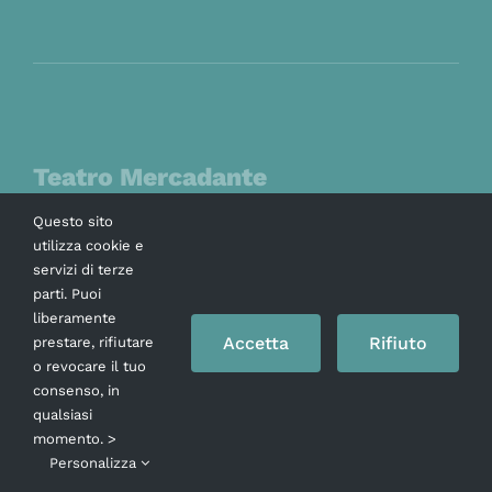
Teatro Mercadante
Questo sito
Piazza Municipio, Napoli
utilizza cookie e
Uffici 0815524214 / 5510336
servizi di terze
parti. Puoi
Biglietteria 081 5513396
liberamente
Accetta
Rifiuto
prestare, rifiutare
Teatro San Ferdinando
o revocare il tuo
consenso, in
Piazza Eduardo De Filippo 20, Napoli
qualsiasi
momento. >
Biglietteria 081 292030 / 291878
Personalizza