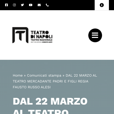
Salta
Toggle
al
Naviga
Amministrazione
contenuto
Trasparente
Archivio
Press
Home
»
Comunicati stampa
»
DAL 22 MARZO AL
TEATRO MERCADANTE PADRI E FIGLI REGIA
FAUSTO RUSSO ALESI
DAL 22 MARZO
AL TEATRO