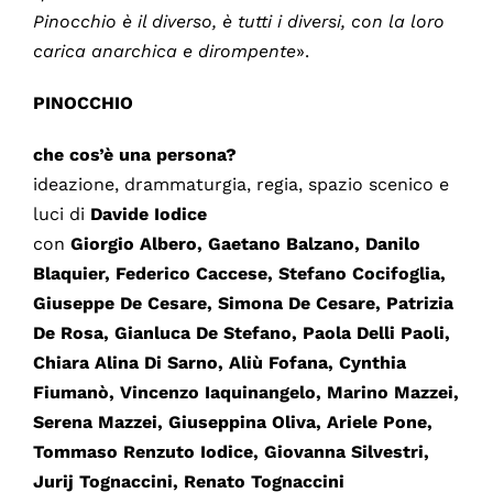
Pinocchio è il diverso, è tutti i diversi, con la loro
carica anarchica e dirompente
».
PINOCCHIO
che cos’è una persona?
ideazione, drammaturgia, regia, spazio scenico e
luci di
Davide Iodice
con
Giorgio Albero, Gaetano Balzano, Danilo
Blaquier, Federico Caccese, Stefano Cocifoglia,
Giuseppe De Cesare, Simona De Cesare, Patrizia
De Rosa, Gianluca De Stefano, Paola Delli Paoli,
Chiara Alina Di Sarno, Aliù Fofana, Cynthia
Fiumanò, Vincenzo Iaquinangelo, Marino Mazzei,
Serena Mazzei, Giuseppina Oliva, Ariele Pone,
Tommaso Renzuto Iodice, Giovanna Silvestri,
Jurij Tognaccini, Renato Tognaccini