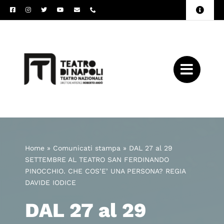
Salta
Toggle
al
Naviga
Amministrazione
contenuto
Trasparente
Archivio
Press
Home
»
Comunicati stampa
»
DAL 27 al 29
SETTEMBRE AL TEATRO SAN FERDINANDO
PINOCCHIO. CHE COS’E’ UNA PERSONA? REGIA
DAVIDE IODICE
DAL 27 al 29