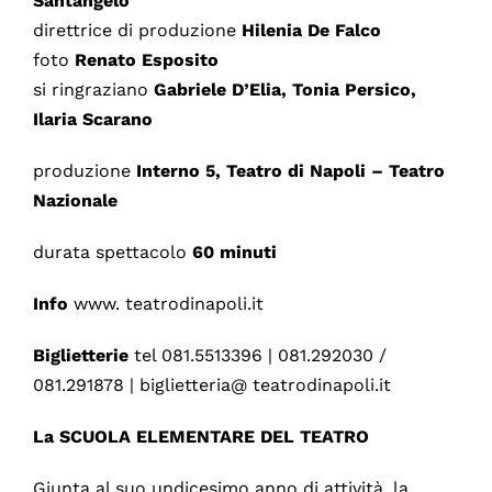
Santangelo
direttrice di produzione
Hilenia De Falco
foto
Renato Esposito
si ringraziano
Gabriele D’Elia, Tonia Persico,
Ilaria Scarano
produzione
Interno 5, Teatro di Napoli – Teatro
Nazionale
durata spettacolo
60 minuti
Info
www. teatrodinapoli.it
Biglietterie
tel 081.5513396 | 081.292030 /
081.291878 | biglietteria@ teatrodinapoli.it
La SCUOLA ELEMENTARE DEL TEATRO
Giunta al suo undicesimo anno di attività, la