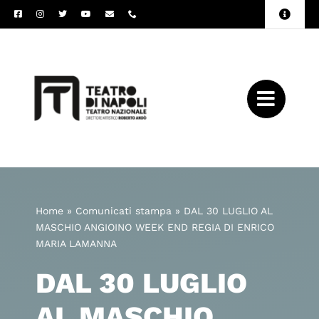
Salta
Toggle
al
Naviga
Amministrazione
contenuto
Trasparente
Archivio
Press
Home
»
Comunicati stampa
»
DAL 30 LUGLIO AL
MASCHIO ANGIOINO WEEK END REGIA DI ENRICO
MARIA LAMANNA
DAL 30 LUGLIO
AL MASCHIO