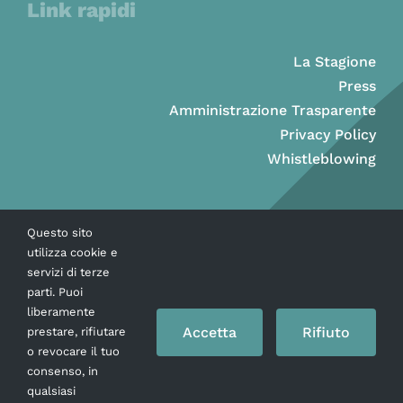
Link rapidi
La Stagione
Press
Amministrazione Trasparente
Privacy Policy
Whistleblowing
Questo sito
utilizza cookie e
servizi di terze
parti. Puoi
liberamente
Accetta
Rifiuto
prestare, rifiutare
o revocare il tuo
consenso, in
Copyright © Ass. Teatro Stabile della Città di Napoli 2026
qualsiasi