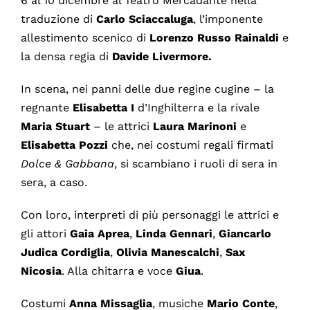
6 al 10 dicembre al Teatro Mercadante nella
traduzione di
Carlo
Sciaccaluga
, l’imponente
allestimento scenico di
Lorenzo Russo Rainaldi
e
la densa regia di
Davide
Livermore.
In scena, nei panni delle due regine cugine – la
regnante
Elisabetta I
d’Inghilterra e la rivale
Maria Stuart
– le attrici
Laura
Marinoni
e
Elisabetta
Pozzi
che, nei costumi regali firmati
Dolce & Gabbana
, si scambiano i ruoli di sera in
sera, a caso.
Con loro, interpreti di più personaggi le attrici e
gli attori
Gaia Aprea
,
Linda Gennari
,
Giancarlo
Judica Cordiglia
,
Olivia Manescalchi
,
Sax
Nicosia
. Alla chitarra e voce
Giua
.
Costumi
Anna Missaglia
, musiche
Mario Conte
,