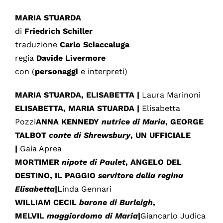
MARIA STUARDA
di
Friedrich Schiller
traduzione
Carlo Sciaccaluga
regia
Davide Livermore
con (
personaggi
e interpreti)
MARIA STUARDA, ELISABETTA |
Laura Marinoni
ELISABETTA, MARIA STUARDA |
Elisabetta
Pozzi
ANNA KENNEDY
nutrice di Maria
, GEORGE
TALBOT
conte di Shrewsbury
, UN UFFICIALE
|
Gaia Aprea
MORTIMER
nipote di Paulet
, ANGELO DEL
DESTINO, IL PAGGIO
servitore della regina
Elisabetta
|
Linda Gennari
WILLIAM CECIL
barone di Burleigh
,
MELVIL
maggiordomo di Maria
|
Giancarlo Judica