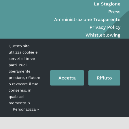
La Stagione
Press
Amministrazione Trasparente
Privacy Policy
Whistleblowing
Questo sito
utilizza cookie e
servizi di terze
parti. Puoi
liberamente
Accetta
Rifiuto
prestare, rifiutare
o revocare il tuo
consenso, in
qualsiasi
momento. >
Copyright © Ass. Teatro Stabile della Città di Napoli 2026
Personalizza