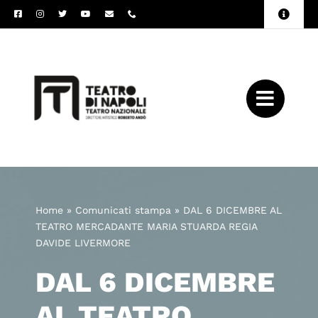
Salta
Toggle
al
Naviga
Amministrazione
contenuto
Trasparente
Archivio
Press
Home
»
Comunicati stampa
»
DAL 6 DICEMBRE AL
TEATRO MERCADANTE MARIA STUARDA REGIA
DAVIDE LIVERMORE
DAL 6 DICEMBRE
AL TEATRO