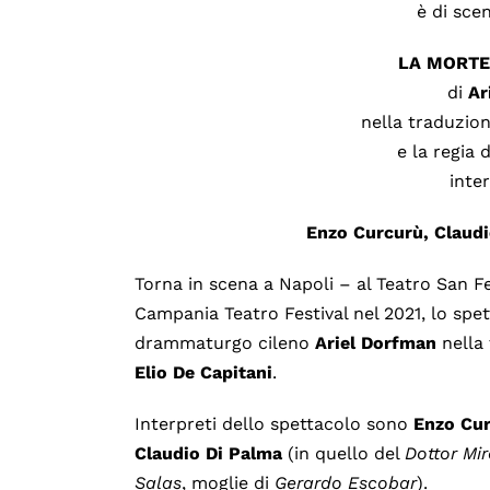
è di sce
LA MORTE
di
Ar
nella traduzio
e la regia 
inte
Enzo Curcurù, Claudi
Torna in scena a Napoli – al Teatro San F
Campania Teatro Festival nel 2021, lo spe
drammaturgo cileno
Ariel Dorfman
nella
Elio De Capitani
.
Interpreti dello spettacolo sono
Enzo Cu
Claudio Di Palma
(in quello del
Dottor Mi
Salas
, moglie di
Gerardo
Escobar
).