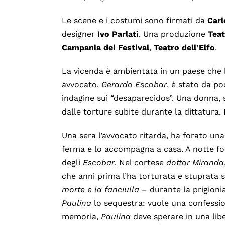
Le scene e i costumi sono firmati da
Carl
designer
Ivo Parlati
. Una produzione
Teat
Campania dei Festival
,
Teatro dell’Elfo
.
La vicenda è ambientata in un paese che 
avvocato,
Gerardo Escobar
, è stato da p
indagine sui “desaparecidos”. Una donna,
dalle torture subite durante la dittatura. 
Una sera l’avvocato ritarda, ha forato u
ferma e lo accompagna a casa. A notte fo
degli
Escobar
. Nel cortese
dottor
Miranda
che anni prima l’ha torturata e stuprata 
morte e la fanciulla
– durante la prigionia
Paulina
lo sequestra: vuole una confessio
memoria,
Paulina
deve sperare in una libe