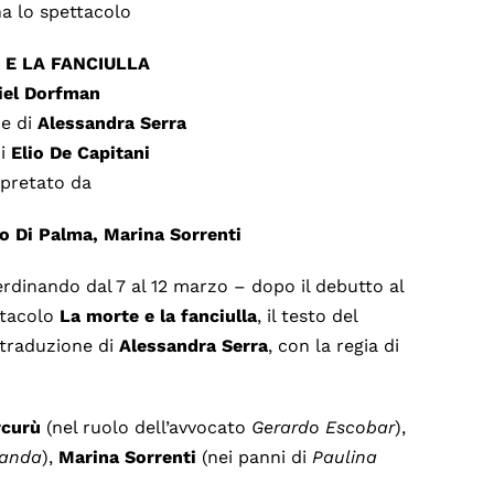
na lo spettacolo
 E LA FANCIULLA
iel Dorfman
ne di
Alessandra Serra
di
Elio De Capitani
rpretato da
o Di Palma, Marina Sorrenti
erdinando dal 7 al 12 marzo – dopo il debutto al
ttacolo
La morte e la fanciulla
, il testo del
 traduzione di
Alessandra Serra
, con la regia di
rcurù
(nel ruolo dell’avvocato
Gerardo Escobar
),
randa
),
Marina Sorrenti
(nei panni di
Paulina