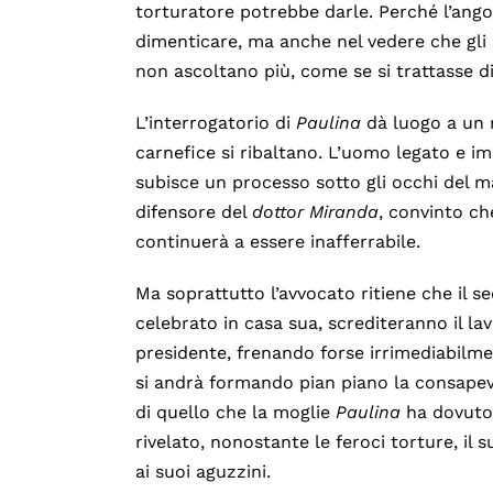
torturatore potrebbe darle. Perché l’ango
dimenticare, ma anche nel vedere che gli
non ascoltano più, come se si trattasse d
L’interrogatorio di
Paulina
dà luogo a un r
carnefice si ribaltano. L’uomo legato e im
subisce un processo sotto gli occhi del ma
difensore del
dottor Miranda
, convinto ch
continuerà a essere inafferrabile.
Ma soprattutto l’avvocato ritiene che il 
celebrato in casa sua, screditeranno il l
presidente, frenando forse irrimediabilmen
si andrà formando pian piano la consapev
di quello che la moglie
Paulina
ha dovuto 
rivelato, nonostante le feroci torture, il 
ai suoi aguzzini.