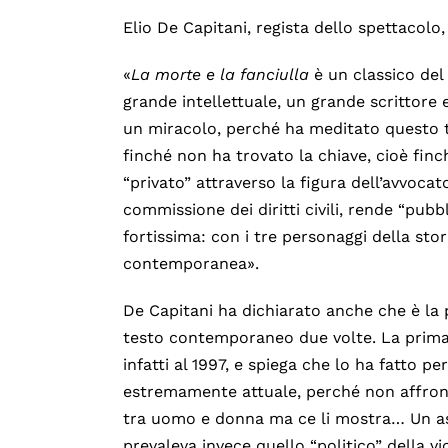
Elio De Capitani, regista dello spettacolo,
«
La morte e la fanciulla
è un classico de
grande intellettuale, un grande scrittor
un miracolo, perché ha meditato questo te
finché non ha trovato la chiave, cioè finc
“privato” attraverso la figura dell’avvoca
commissione dei diritti civili, rende “pubbl
fortissima: con i tre personaggi della stor
contemporanea».
De Capitani ha dichiarato anche che è la
testo contemporaneo due volte. La prima
infatti al 1997, e spiega che lo ha fatto
estremamente attuale, perché non affronta
tra uomo e donna ma ce li mostra… Un asp
prevaleva invece quello “politico” della v