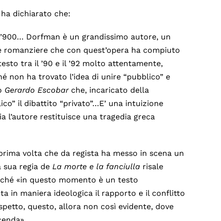
 ha dichiarato che:
l ’900… Dorfman è un grandissimo autore, un
e e romanziere che con quest’opera ha compiuto
sto tra il ’90 e il ’92 molto attentamente,
hé non ha trovato l’idea di unire “pubblico” e
to
Gerardo Escobar
che, incaricato della
ico” il dibattito “privato”…E’ una intuizione
ia l’autore restituisce una tragedia greca
 prima volta che da regista ha messo in scena un
 sua regia de
La morte e la fanciulla
risale
 perché «in questo momento è un testo
 in maniera ideologica il rapporto e il conflitto
etto, questo, allora non così evidente, dove
icenda».