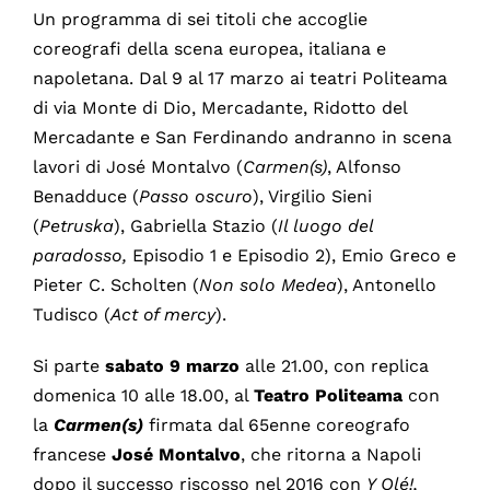
Un programma di sei titoli che accoglie
coreografi della scena europea, italiana e
napoletana. Dal 9 al 17 marzo ai teatri Politeama
di via Monte di Dio, Mercadante, Ridotto del
Mercadante e San Ferdinando andranno in scena
lavori di José Montalvo (
Carmen(s)
, Alfonso
Benadduce (
Passo oscuro
), Virgilio Sieni
(
Petruska
), Gabriella Stazio (
Il luogo del
paradosso,
Episodio 1 e Episodio 2), Emio Greco e
Pieter C. Scholten (
Non solo Medea
), Antonello
Tudisco (
Act of mercy
).
Si parte
sabato 9 marzo
alle 21.00, con replica
domenica 10 alle 18.00, al
Teatro Politeama
con
la
Carmen(s)
firmata dal 65enne coreografo
francese
José Montalvo
, che ritorna a Napoli
dopo il successo riscosso nel 2016 con
Y Olé!,