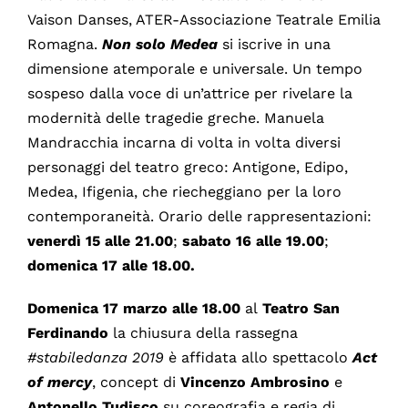
Vaison Danses, ATER-Associazione Teatrale Emilia
Romagna.
Non solo Medea
si iscrive in una
dimensione atemporale e universale. Un tempo
sospeso dalla voce di un’attrice per rivelare la
modernità delle tragedie greche. Manuela
Mandracchia incarna di volta in volta diversi
personaggi del teatro greco: Antigone, Edipo,
Medea, Ifigenia, che riecheggiano per la loro
contemporaneità. Orario delle rappresentazioni:
venerdì 15 alle 21.00
;
sabato 16 alle 19.00
;
domenica 17 alle 18.00.
Domenica 17 marzo alle 18.00
al
Teatro San
Ferdinando
la chiusura della rassegna
#stabiledanza 2019
è affidata allo spettacolo
Act
of mercy
, concept di
Vincenzo Ambrosino
e
Antonello Tudisco
su coreografia e regia di