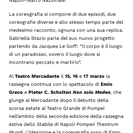
Napoli-Teatro Nazionale.
La coreografia si compone di due episodi, due
coreografie diverse e allo stesso tempo parte del
medesimo racconto, ognuna con una sua replica.
Gabriella Stazio parla del suo nuovo progetto
partendo da Jacques Le Goff: “Il corpo è il luogo
di un paradosso, ovvero il luogo dove si
incontrano peccato e martirio”.
Al
Teatro Mercadante
il
15, 16
e
17 marzo
la
rassegna continua con lo spettacolo di
Emio
Greco
e
Pieter C. Scholten
Non solo Medea
, che
giunge al Mercadante dopo il debutto della
scorsa estate al Teatro Grande di Pompei
nell’ambito della seconda edizione della rassegna
estiva dello Stabile di Napoli
Pompeii Theatrum
Mundi
. L’ideazione e la coreografia sono di Emio