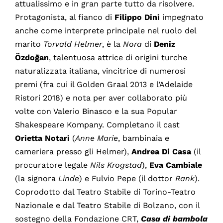
attualissimo e in gran parte tutto da risolvere.
Protagonista, al fianco di
Filippo
Dini
impegnato
anche come interprete principale nel ruolo del
marito
Torvald
Helmer
, è la
Nora
di
Deniz
Özdoğan
, talentuosa attrice di origini turche
naturalizzata italiana, vincitrice di numerosi
premi (fra cui il Golden Graal 2013 e l’Adelaide
Ristori 2018) e nota per aver collaborato più
volte con Valerio Binasco e la sua Popular
Shakespeare Kompany. Completano il cast
Orietta
Notari
(
Anne
Marie
, bambinaia e
cameriera presso gli Helmer),
Andrea
Di
Casa
(il
procuratore legale
Nils
Krogstad
),
Eva
Cambiale
(la signora
Linde
) e Fulvio Pepe (il dottor
Rank
).
Coprodotto dal Teatro Stabile di Torino-Teatro
Nazionale e dal Teatro Stabile di Bolzano, con il
sostegno della Fondazione CRT,
Casa di bambola