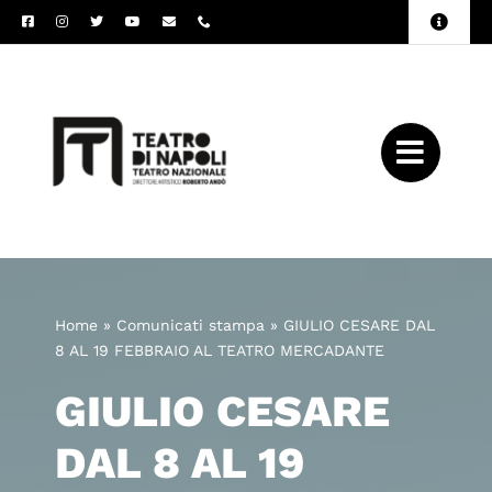
Salta
Toggle
al
Naviga
Amministrazione
contenuto
Trasparente
Archivio
Press
Home
»
Comunicati stampa
»
GIULIO CESARE DAL
8 AL 19 FEBBRAIO AL TEATRO MERCADANTE
GIULIO CESARE
DAL 8 AL 19