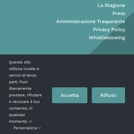
La Stagione
Press
Amministrazione Trasparente
Privacy Policy
Whistleblowing
Questo sito
utilizza cookie e
servizi di terze
parti. Puoi
liberamente
Accetta
Rifiuto
prestare, rifiutare
o revocare il tuo
consenso, in
Copyright © Ass. Teatro Stabile della Città di Napoli 2026
qualsiasi
momento. >
Personalizza