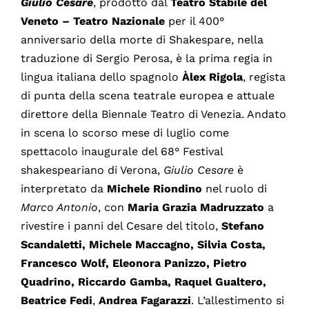
Giulio Cesare
, prodotto dal
Teatro Stabile del
Veneto – Teatro Nazionale
per il 400°
anniversario della morte di Shakespare, nella
traduzione di Sergio Perosa, è la prima regia in
lingua italiana dello spagnolo
Àlex Rigola
, regista
di punta della scena teatrale europea e attuale
direttore della Biennale Teatro di Venezia. Andato
in scena lo scorso mese di luglio come
spettacolo inaugurale del 68° Festival
shakespeariano di Verona,
Giulio
Cesare
è
interpretato da
Michele Riondino
nel ruolo di
Marco Antonio
, con
Maria Grazia Madruzzato
a
rivestire i panni del Cesare del titolo,
Stefano
Scandaletti, Michele Maccagno, Silvia Costa,
Francesco Wolf, Eleonora Panizzo, Pietro
Quadrino, Riccardo Gamba, Raquel Gualtero,
Beatrice Fedi
,
Andrea Fagarazzi
. L’allestimento si