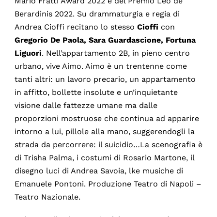
Mario Fratti Award 2022 e del Premio Leo de
Berardinis 2022. Su drammaturgia e regia di
Andrea Cioffi recitano lo stesso
Cioffi
con
Gregorio De Paola, Sara Guardascione, Fortuna
Liguori
. Nell’appartamento 2B, in pieno centro
urbano, vive Aimo. Aimo è un trentenne come
tanti altri: un lavoro precario, un appartamento
in affitto, bollette insolute e un’inquietante
visione dalle fattezze umane ma dalle
proporzioni mostruose che continua ad apparire
intorno a lui, pillole alla mano, suggerendogli la
strada da percorrere: il suicidio…La scenografia è
di Trisha Palma, i costumi di Rosario Martone, il
disegno luci di Andrea Savoia, lke musiche di
Emanuele Pontoni. Produzione Teatro di Napoli –
Teatro Nazionale.