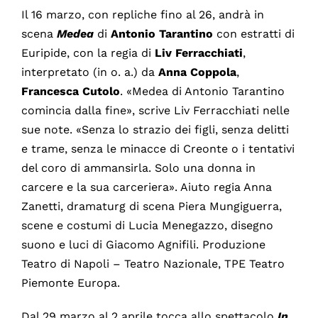
Il 16 marzo, con repliche fino al 26, andrà in
scena
Medea
di
Antonio
Tarantino
con estratti di
Euripide, con la regia di
Liv
Ferracchiati
,
interpretato (in o. a.) da
Anna
Coppola
,
Francesca
Cutolo
. «Medea di Antonio Tarantino
comincia dalla fine», scrive Liv Ferracchiati nelle
sue note. «Senza lo strazio dei figli, senza delitti
e trame, senza le minacce di Creonte o i tentativi
del coro di ammansirla. Solo una donna in
carcere e la sua carceriera». Aiuto regia Anna
Zanetti, dramaturg di scena Piera Mungiguerra,
scene e costumi di Lucia Menegazzo, disegno
suono e luci di Giacomo Agnifili. Produzione
Teatro di Napoli – Teatro Nazionale, TPE Teatro
Piemonte Europa.
Dal 29 marzo al 2 aprile tocca allo spettacolo
In