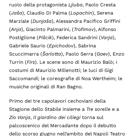
ruolo della protagonista
Ljiuba
, Paolo Cresta
(
Jaša
), Claudio Di Palma (
Lopachin
), Serena
Marziale (
Dunjaša
), Alessandra Pacifico Griffini
(
Anja
), Giacinto Palmarini, (
Trofimov
), Alfonso
Postiglione (
Pišcik
), Federica Sandrini (
Varja
),
Gabriele Saurio (
Epichodov
), Sabrina
Scuccimarra (
Šarlotta
), Paolo Serra (
Gaev
), Enzo
Turrin (
Firs
). Le scene sono di Maurizio Balò; i
costumi di Maurizio Millenotti; le luci di Gigi
Saccomandi; le coreografie di Noa Wertheim; le
musiche originali di Ran Bagno.
Primo dei tre capolavori cechoviani della
Stagione dello Stabile insieme a
Tre
sorelle
e a
Zio Vanja
,
Il giardino dei ciliegi
torna sul
palcoscenico del Mercadante dopo il debutto
dello scorso giugno nell’ambito del Napoli Teatro