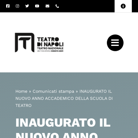
Salta
Toggle
al
Naviga
Amministrazione
contenuto
Trasparente
Archivio
Press
Home
»
Comunicati stampa
»
INAUGURATO IL
NUOVO ANNO ACCADEMICO DELLA SCUOLA DI
TEATRO
INAUGURATO IL
NUOVO ANNO