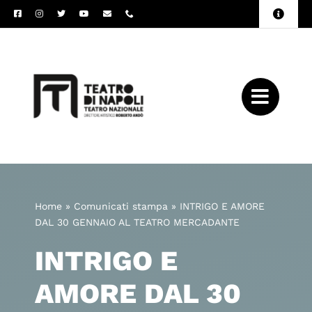
Salta
Toggle
al
Naviga
Amministrazione
contenuto
Trasparente
Archivio
Press
Home
»
Comunicati stampa
»
INTRIGO E AMORE
DAL 30 GENNAIO AL TEATRO MERCADANTE
INTRIGO E
AMORE DAL 30